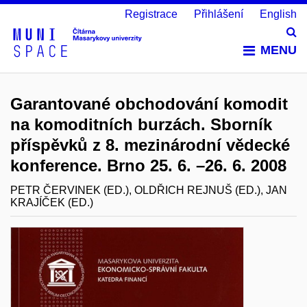
Registrace
Přihlášení
English
Vy
MENU
Garantované obchodování komodit
na komoditních burzách. Sborník
příspěvků z 8. mezinárodní vědecké
konference. Brno 25. 6. –26. 6. 2008
PETR ČERVINEK (ED.), OLDŘICH REJNUŠ (ED.), JAN
KRAJÍČEK (ED.)