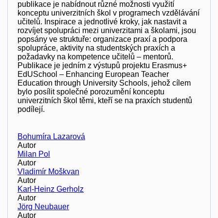
publikace je nabídnout různé možnosti využití
konceptu univerzitních škol v programech vzdělávání
učitelů. Inspirace a jednotlivé kroky, jak nastavit a
rozvíjet spolupráci mezi univerzitami a školami, jsou
popsány ve struktuře: organizace praxí a podpora
spolupráce, aktivity na studentských praxích a
požadavky na kompetence učitelů – mentorů.
Publikace je jedním z výstupů projektu Erasmus+
EdUSchool – Enhancing European Teacher
Education through University Schools, jehož cílem
bylo posílit společné porozumění konceptu
univerzitních škol těmi, kteří se na praxích studentů
podílejí.
Bohumíra Lazarová
Autor
Milan Pol
Autor
Vladimír Moškvan
Autor
Karl-Heinz Gerholz
Autor
Jörg Neubauer
Autor