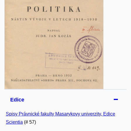
Edice
Spisy Právnické fakulty Masarykovy univerzity, Edice
Scientia
(# 57)