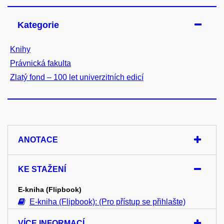
Kategorie
Knihy
Právnická fakulta
Zlatý fond – 100 let univerzitních edicí
ANOTACE
KE STAŽENÍ
E-kniha (Flipbook)
E-kniha (Flipbook): (Pro přístup se přihlašte)
VÍCE INFORMACÍ