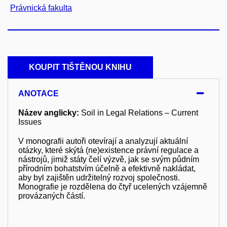
Právnická fakulta
KOUPIT TIŠTĚNOU KNIHU
ANOTACE
Název anglicky:
Soil in Legal Relations – Current
Issues
V monografii autoři otevírají a analyzují aktuální
otázky, které skýtá (ne)existence právní regulace a
nástrojů, jimiž státy čelí výzvě, jak se svým půdním
přírodním bohatstvím účelně a efektivně nakládat,
aby byl zajištěn udržitelný rozvoj společnosti.
Monografie je rozdělena do čtyř ucelených vzájemně
provázaných částí.