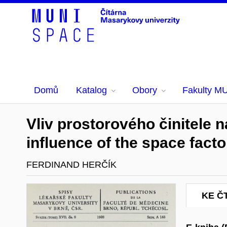
Domů
Katalog
Obory
Fakulty M
Vliv prostorového činitele n
influence of the space factor
FERDINAND HERČÍK
KE Č