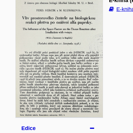
E-kniha (
E-kniha
Edice