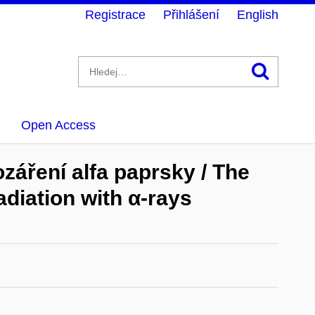
Registrace
Přihlášení
English
Hledán
Open Access
ozáření alfa paprsky / The
radiation with α-rays