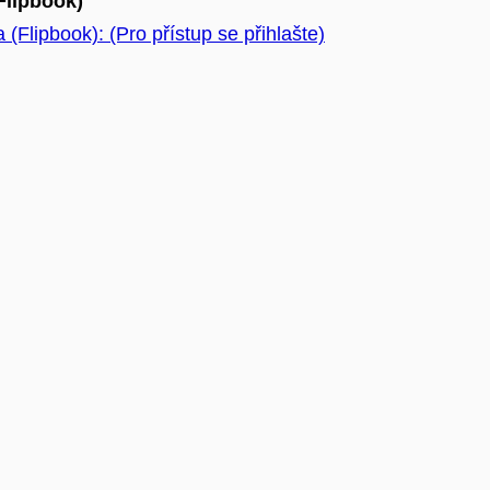
Flipbook)
 (Flipbook): (Pro přístup se přihlašte)