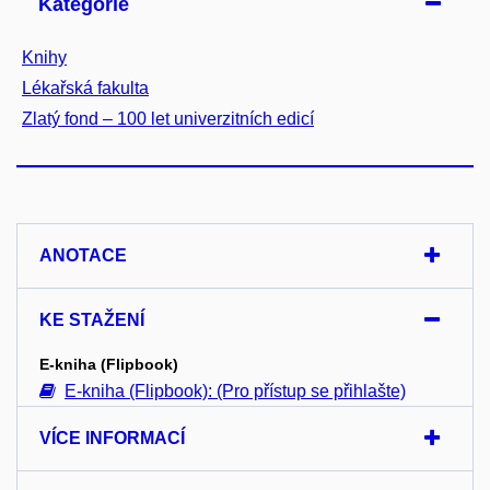
Kategorie
Knihy
Lékařská fakulta
Zlatý fond – 100 let univerzitních edicí
ANOTACE
KE STAŽENÍ
E-kniha (Flipbook)
E-kniha (Flipbook): (Pro přístup se přihlašte)
VÍCE INFORMACÍ