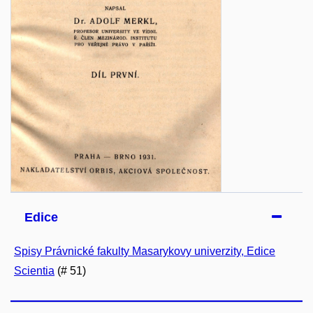
Edice
Spisy Právnické fakulty Masarykovy univerzity, Edice
Scientia
(# 51)