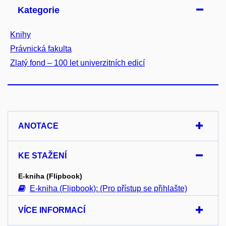
Kategorie
Knihy
Právnická fakulta
Zlatý fond – 100 let univerzitních edicí
ANOTACE
KE STAŽENÍ
E-kniha (Flipbook)
E-kniha (Flipbook): (Pro přístup se přihlašte)
VÍCE INFORMACÍ