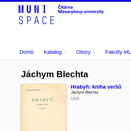
Domů
Katalog
Obory
Fakulty M
Jáchym Blechta
Hrabyň: kniha veršů
Jáchym Blechta
1928