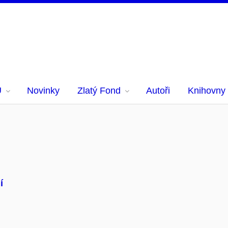
U
Novinky
Zlatý Fond
Autoři
Knihovny
í