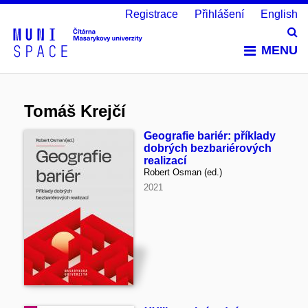
Registrace
Přihlášení
English
Vy
MENU
Tomáš Krejčí
Geografie bariér: příklady
dobrých bezbariérových
realizací
Robert Osman (ed.)
2021