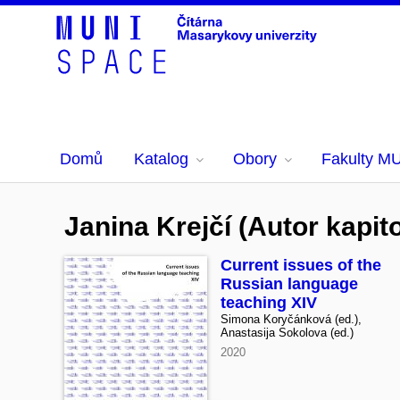
Domů
Katalog
Obory
Fakulty M
Janina Krejčí (Autor kapito
Current issues of the
Russian language
teaching XIV
Simona Koryčánková (ed.),
Anastasija Sokolova (ed.)
2020