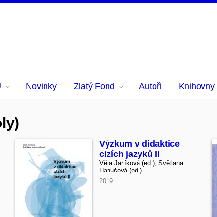
U
Novinky
Zlatý Fond
Autoři
Knihovny
ly)
Výzkum v didaktice
cizích jazyků II
Věra Janíková (ed.), Světlana
Hanušová (ed.)
2019