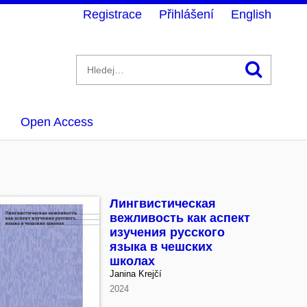
Registrace
Přihlášení
English
Hledán
Open Access
Лингвистическая
вежливость как аспект
изучения русского
языка в чешских
школах
Janina Krejčí
2024