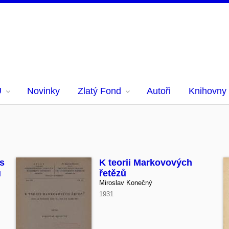
U
Novinky
Zlatý Fond
Autoři
Knihovny
es
K teorii Markovových
u
řetězů
Miroslav Konečný
1931