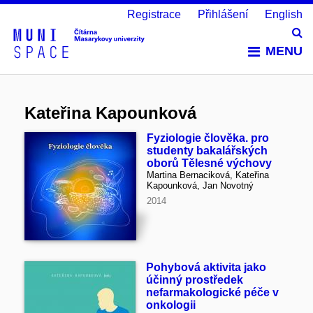
Registrace
Přihlášení
English
Vy
MENU
Kateřina Kapounková
Fyziologie člověka. pro
studenty bakalářských
oborů Tělesné výchovy
Martina Bernaciková, Kateřina
Kapounková, Jan Novotný
2014
Pohybová aktivita jako
účinný prostředek
nefarmakologické péče v
onkologii