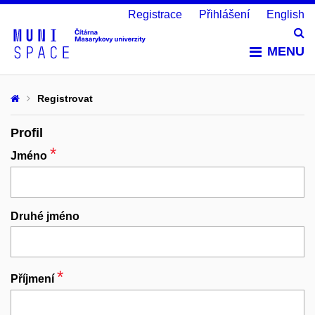
Registrace
Přihlášení
English
Vy
MENU
Registrovat
Profil
*
Povinný
Jméno
Druhé jméno
*
Povinný
Příjmení