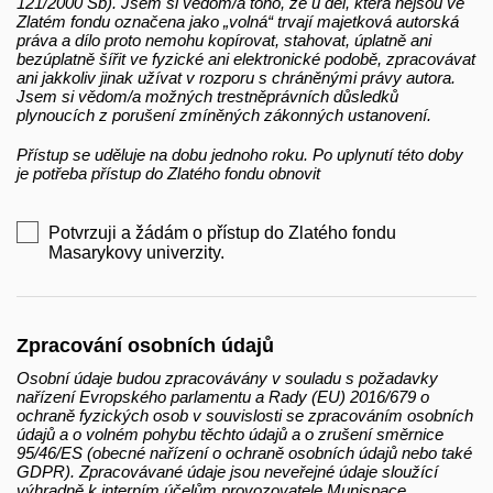
121/2000 Sb). Jsem si vědom/a toho, že u děl, která nejsou ve
Zlatém fondu označena jako „volná“ trvají majetková autorská
práva a dílo proto nemohu kopírovat, stahovat, úplatně ani
bezúplatně šířit ve fyzické ani elektronické podobě, zpracovávat
ani jakkoliv jinak užívat v rozporu s chráněnými právy autora.
Jsem si vědom/a možných trestněprávních důsledků
plynoucích z porušení zmíněných zákonných ustanovení.
Přístup se uděluje na dobu jednoho roku. Po uplynutí této doby
je potřeba přístup do Zlatého fondu obnovit
Potvrzuji a žádám o přístup do Zlatého fondu
Masarykovy univerzity.
Zpracování osobních údajů
Osobní údaje budou zpracovávány v souladu s požadavky
nařízení Evropského parlamentu a Rady (EU) 2016/679 o
ochraně fyzických osob v souvislosti se zpracováním osobních
údajů a o volném pohybu těchto údajů a o zrušení směrnice
95/46/ES (obecné nařízení o ochraně osobních údajů nebo také
GDPR). Zpracovávané údaje jsou neveřejné údaje sloužící
výhradně k interním účelům provozovatele Munispace