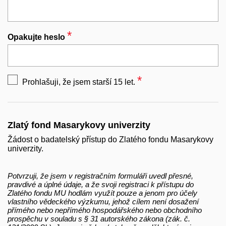
*
Povinný
Opakujte heslo
*
Prohlašuji, že jsem starší 15 let.
Povinný
Zlatý fond Masarykovy univerzity
Žádost o badatelský přístup do Zlatého fondu Masarykovy
univerzity.
Potvrzuji, že jsem v registračním formuláři uvedl přesné,
pravdivé a úplné údaje, a že svoji registraci k přístupu do
Zlatého fondu MU hodlám využít pouze a jenom pro účely
vlastního vědeckého výzkumu, jehož cílem není dosažení
přímého nebo nepřímého hospodářského nebo obchodního
prospěchu v souladu s § 31 autorského zákona (zák. č.