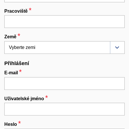
*
Povinný
Pracoviště
*
Povinný
Země
Přihlášení
*
Povinný
E-mail
*
Povinný
Uživatelské jméno
*
Povinný
Heslo