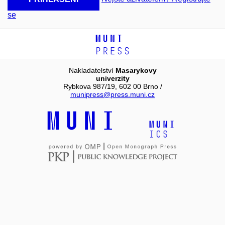
se
Nakladatelství
Masarykovy
univerzity
Rybkova 987/19, 602 00 Brno /
munipress@press.muni.cz