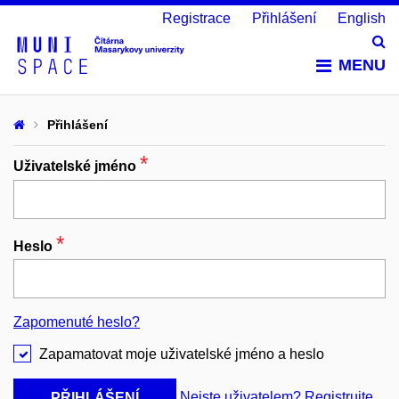
Registrace
Přihlášení
English
Vy
MENU
Přihlášení
*
Povinný
Uživatelské jméno
*
Povinný
Heslo
Zapomenuté heslo?
Zapamatovat moje uživatelské jméno a heslo
Nejste uživatelem? Registrujte
PŘIHLÁŠENÍ