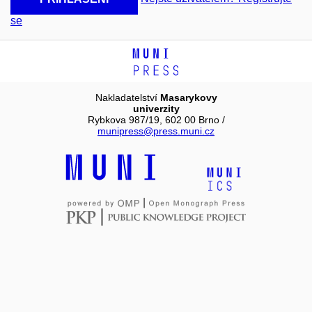
se
Nakladatelství
Masarykovy
univerzity
Rybkova 987/19, 602 00 Brno /
munipress@press.muni.cz