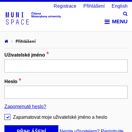
Registrace
Přihlášení
English
Vy
MENU
Přihlášení
*
Povinný
Uživatelské jméno
*
Povinný
Heslo
Zapomenuté heslo?
Zapamatovat moje uživatelské jméno a heslo
Nejste uživatelem? Registrujte
PŘIHLÁŠENÍ