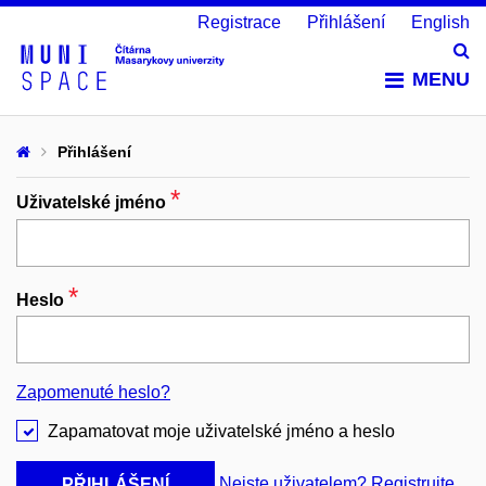
Registrace
Přihlášení
English
Vy
MENU
Přihlášení
*
Povinný
Uživatelské jméno
*
Povinný
Heslo
Zapomenuté heslo?
Zapamatovat moje uživatelské jméno a heslo
Nejste uživatelem? Registrujte
PŘIHLÁŠENÍ