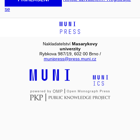
se
Nakladatelství
Masarykovy
univerzity
Rybkova 987/19, 602 00 Brno /
munipress@press.muni.cz