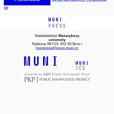
se
Nakladatelství
Masarykovy
univerzity
Rybkova 987/19, 602 00 Brno /
munipress@press.muni.cz