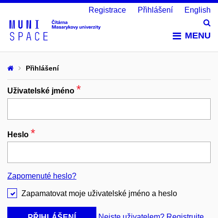
Registrace
Přihlášení
English
Vy
MENU
Přihlášení
*
Povinný
Uživatelské jméno
*
Povinný
Heslo
Zapomenuté heslo?
Zapamatovat moje uživatelské jméno a heslo
Nejste uživatelem? Registrujte
PŘIHLÁŠENÍ