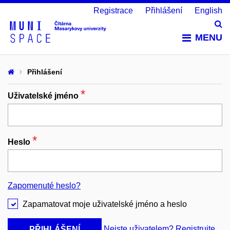
Registrace
Přihlášení
English
Vy
MENU
Přihlášení
*
Povinný
Uživatelské jméno
*
Povinný
Heslo
Zapomenuté heslo?
Zapamatovat moje uživatelské jméno a heslo
Nejste uživatelem? Registrujte
PŘIHLÁŠENÍ