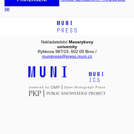
se
Nakladatelství
Masarykovy
univerzity
Rybkova 987/19, 602 00 Brno /
munipress@press.muni.cz