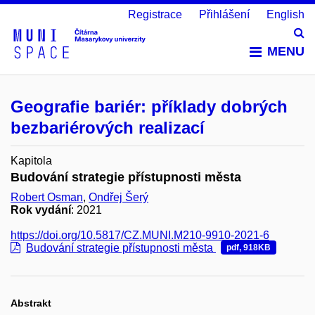
Registrace
Přihlášení
English
Vy
MENU
Geografie bariér: příklady dobrých
bezbariérových realizací
Kapitola
Budování strategie přístupnosti města
Robert Osman
,
Ondřej Šerý
Rok vydání
: 2021
https://doi.org/10.5817/CZ.MUNI.M210-9910-2021-6
Budování strategie přístupnosti města
pdf, 918KB
Abstrakt