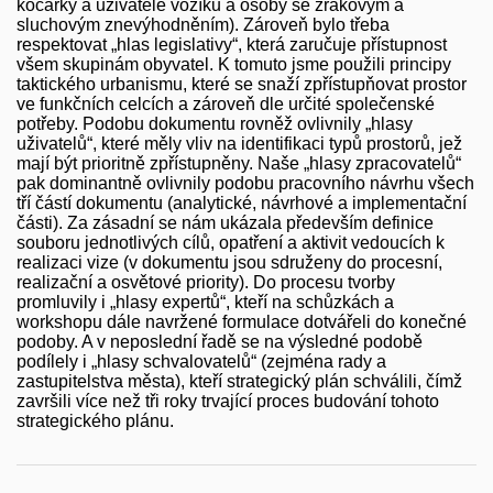
kočárky a uživatelé vozíku a osoby se zrakovým a
sluchovým znevýhodněním). Zároveň bylo třeba
respektovat „hlas legislativy“, která zaručuje přístupnost
všem skupinám obyvatel. K tomuto jsme použili principy
taktického urbanismu, které se snaží zpřístupňovat prostor
ve funkčních celcích a zároveň dle určité společenské
potřeby. Podobu dokumentu rovněž ovlivnily „hlasy
uživatelů“, které měly vliv na identifikaci typů prostorů, jež
mají být prioritně zpřístupněny. Naše „hlasy zpracovatelů“
pak dominantně ovlivnily podobu pracovního návrhu všech
tří částí dokumentu (analytické, návrhové a implementační
části). Za zásadní se nám ukázala především definice
souboru jednotlivých cílů, opatření a aktivit vedoucích k
realizaci vize (v dokumentu jsou sdruženy do procesní,
realizační a osvětové priority). Do procesu tvorby
promluvily i „hlasy expertů“, kteří na schůzkách a
workshopu dále navržené formulace dotvářeli do konečné
podoby. A v neposlední řadě se na výsledné podobě
podílely i „hlasy schvalovatelů“ (zejména rady a
zastupitelstva města), kteří strategický plán schválili, čímž
završili více než tři roky trvající proces budování tohoto
strategického plánu.