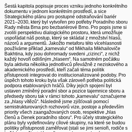
Šestá kapitola popisuje proces vzniku jednoho konkrétního
dokumentu v jednom konkrétním prostředí, a sice
Strategického plánu pro postupné odstraňování bariér
2021–2030, který byl vytvořen pro potřeby Poradního sboru
Rady města Brna pro bezbariérové Brno. Pro popis jsme si
zvolili perspektivu dialogického prostoru, která umožňuje
uspořádat náš postup, který se skládal z množství hlasů,
názorů a argumentů. Jakožto metaforu této vícehlasnosti
používáme příklad „karnevalu“ od Mikhaila Mikhailoviče
Bakhtina, kdy jsou dohromady svedeni „cizinci“, z nichž
každý hovoří odlišným „hlasem“. Na samotném počátku
byla aktivita několika jednotlivců převážně z neziskového a
akademického prostředí, kteří začali téma politik
přístupnosti integrovat do institucionalizované podoby. Pro
úspěch tohoto kroku byla však zároveň potřeba politická
podpora etablovaných hráčů. Díky jejich spojení byl
ustaven zmíněný poradní sbor a pozice tajemnice sboru a
předsedy sboru tak v rámci tohoto „karnevalu“ označujeme
za „hlasy vítězů“. Následně jsme zjišťovali pomocí
semistrukturovaných rozhovorů vize, postoje a především
priority všech zaangažovaných osob, respektive „hlas
členů a členek poradního sboru“. Pro účely strategického
plánu byly vydefinovány cílové skupiny, na které se budou
politiky přístupnosti zaměřovat (stali se jimi senioři, rodiče s