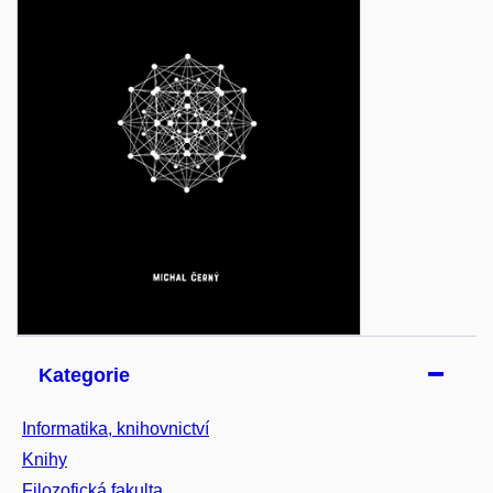
Kategorie
Informatika, knihovnictví
Knihy
Filozofická fakulta