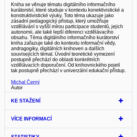
Kniha se věnuje tématu digitálního informačního
kurátorství, které studuje v kontextu konektivistické a
konstruktivistické výuky. Toto téma ukazuje jako
zásadní pedagogický přistup, který umožňuje
vzdělávání s vyšší mírou participace studentů, jejich
autonomii, ale také lepší diferenci vzdělávacího
obsahu. Téma digitálního informačního kurátorství
kniha zařazuje také do kontextu informační vědy,
andragogiky, digitálních knihoven a dalších
souvisejících témat. Úvodní teoretické vymezení
postupně přechází do oblasti konkrétních
vzdělávacích doporučení. Od knihovnického pojetí
tak postupně přechází v univerzální edukační přístup.
Michal Černý
Autor
KE STAŽENÍ
VÍCE INFORMACÍ
STATISTIKY