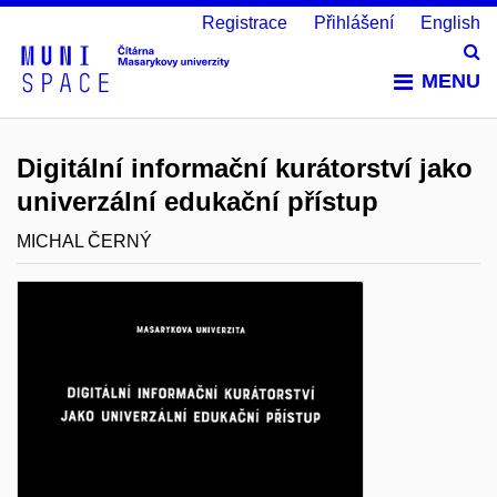
Registrace
Přihlášení
English
Vy
MENU
Digitální informační kurátorství jako
univerzální edukační přístup
MICHAL ČERNÝ