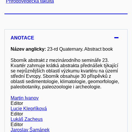
Přírodovědecká fakulta
ANOTACE
Název anglicky:
23-rd Quaternary. Abstract book
Sborník abstrakt z mezinárodního semináře 23.
Kvartér zahrnuje krátká abstrakta přednášek týkající
se nejrůznějších oblastí výzkumu kvartéru na území
střední Evropy. Sborník obsahuje 30 příspěvků z
oblasti sedimentologie, klimatologie, geomorfologie,
paleobotaniky, paleozoologie i archeologie.
Martin Ivanov
Editor
Lucie Kleprlíková
Editor
Lukáš Zacheus
Editor
Jaroslav Šamánek