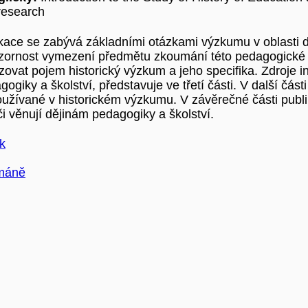
 research
ikace se zabývá základními otázkami výzkumu v oblasti d
zornost vymezení předmětu zkoumání této pedagogické dis
zovat pojem historický výzkum a jeho specifika. Zdroje 
gogiky a školství, představuje ve třetí části. V další čás
užívané v historickém výzkumu. V závěrečné části publ
i věnují dějinám pedagogiky a školství.
k
imáně