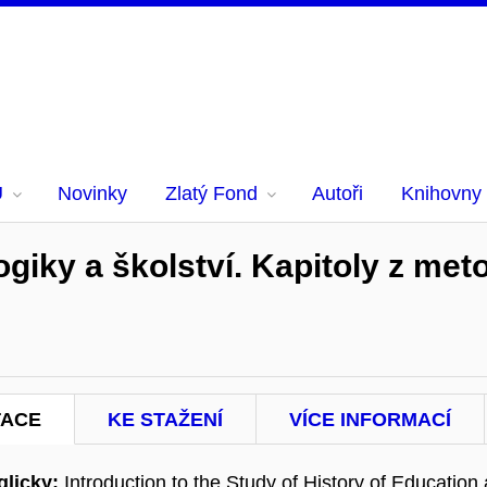
U
Novinky
Zlatý Fond
Autoři
Knihovny
giky a školství. Kapitoly z meto
TACE
KE STAŽENÍ
VÍCE INFORMACÍ
licky:
Introduction to the Study of History of Educatio