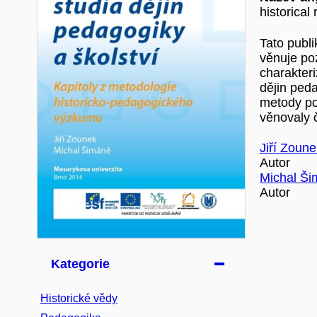
historical
Tato publ
věnuje po
charakteri
dějin peda
metody po
věnovaly č
Jiří Zoune
Autor
Michal Š
Autor
Kategorie
Historické vědy