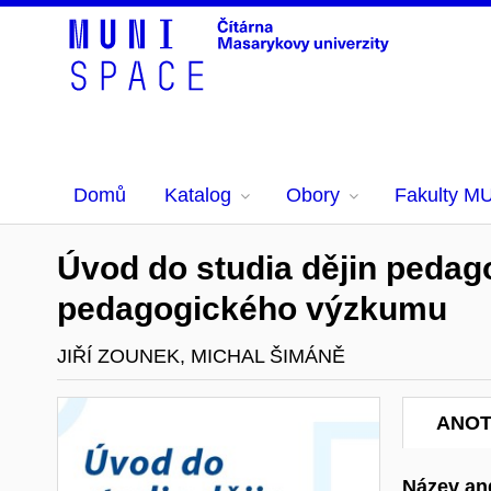
Domů
Katalog
Obory
Fakulty M
Úvod do studia dějin pedago
pedagogického výzkumu
JIŘÍ ZOUNEK, MICHAL ŠIMÁNĚ
ANO
Název ang