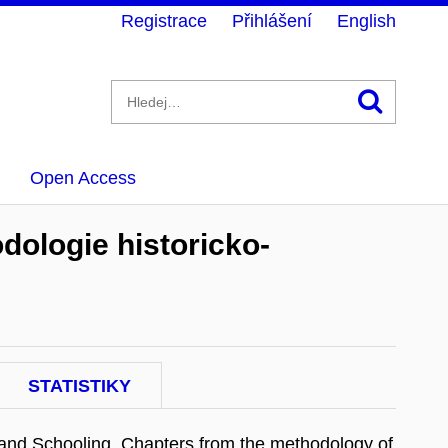
Registrace
Přihlášení
English
Hledán
Open Access
dologie historicko-
STATISTIKY
n and Schooling. Chapters from the methodology of