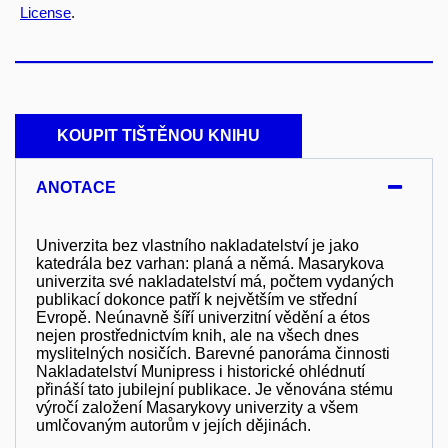
License
.
KOUPIT TIŠTĚNOU KNIHU
ANOTACE
Univerzita bez vlastního nakladatelství je jako
katedrála bez varhan: planá a němá. Masarykova
univerzita své nakladatelství má, počtem vydaných
publikací dokonce patří k největším ve střední
Evropě. Neúnavně šíří univerzitní vědění a étos
nejen prostřednictvím knih, ale na všech dnes
myslitelných nosičích. Barevné panoráma činnosti
Nakladatelství Munipress i historické ohlédnutí
přináší tato jubilejní publikace. Je věnována stému
výročí založení Masarykovy univerzity a všem
umlčovaným autorům v jejích dějinách.