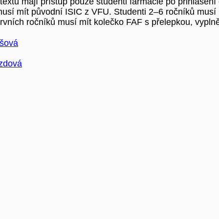
extu mají přístup pouze studenti farmacie po přihlášení
musí mít původní ISIC z VFU. Studenti 2–6 ročníků musí m
prvních ročníků musí mít kolečko FAF s přelepkou, vyplně
ušová
zdová