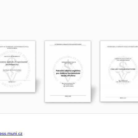
ss.muni.cz