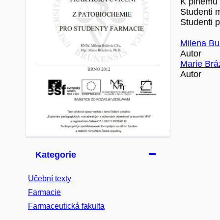
K plnému t
Studenti 
Studenti 
Milena B
Autor
Marie Brá
Autor
Kategorie
Učební texty
Farmacie
Farmaceutická fakulta