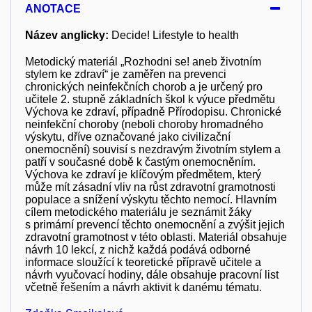
ANOTACE
Název anglicky:
Decide! Lifestyle to health
Metodický materiál „Rozhodni se! aneb životním
stylem ke zdraví“ je zaměřen na prevenci
chronických neinfekčních chorob a je určený pro
učitele 2. stupně základních škol k výuce předmětu
Výchova ke zdraví, případně Přírodopisu. Chronické
neinfekční choroby (neboli choroby hromadného
výskytu, dříve označované jako civilizační
onemocnění) souvisí s nezdravým životním stylem a
patří v současné době k častým onemocněním.
Výchova ke zdraví je klíčovým předmětem, který
může mít zásadní vliv na růst zdravotní gramotnosti
populace a snížení výskytu těchto nemocí. Hlavním
cílem metodického materiálu je seznámit žáky
s primární prevencí těchto onemocnění a zvýšit jejich
zdravotní gramotnost v této oblasti. Materiál obsahuje
návrh 10 lekcí, z nichž každá podává odborné
informace sloužící k teoretické přípravě učitele a
návrh vyučovací hodiny, dále obsahuje pracovní list
včetně řešením a návrh aktivit k danému tématu.