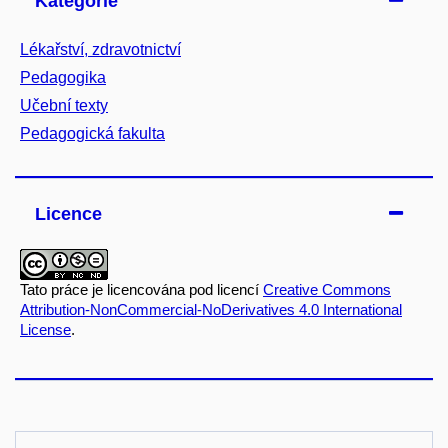
Kategorie
Lékařství, zdravotnictví
Pedagogika
Učební texty
Pedagogická fakulta
Licence
Tato práce je licencována pod licencí
Creative Commons
Attribution-NonCommercial-NoDerivatives 4.0 International
License
.