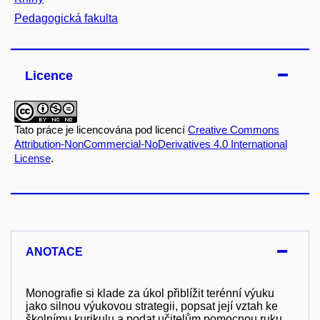
Pedagogická fakulta
Licence
Tato práce je licencována pod licencí
Creative Commons
Attribution-NonCommercial-NoDerivatives 4.0 International
License
.
ANOTACE
Monografie si klade za úkol přiblížit terénní výuku
jako silnou výukovou strategii, popsat její vztah ke
školnímu kurikulu a podat učitelům pomocnou ruku