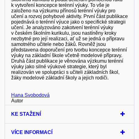
k vytvoření koncepce terénní výuky. To vše je
založeno na výzkumu přínosů terénní výuky pro
učení a rozvoj pohybové aktivity. První část publikace
pojednává o terénní výuce jako o specifické strategii
učení. Je analyzováno zakotvení terénní výuky
v českém školním kurikulu, jsou nastíněny kroky
nezbytné pro její realizaci, ať už se jedná o přípravu
samotného učitele nebo žáků. Rovněž jsou
představena doporučení pro tvorbu koncepce terénní
výuky na základní škole včetně modelové přípravy.
Druhá část publikace je věnována výzkumu terénní
výuky jako silné výukové strategie, který byl
realizován ve spolupráci s učiteli základních škol,
žáky modelové základní školy a jejich rodiči.
Hana Svobodová
Autor
KE STAŽENÍ
VÍCE INFORMACÍ