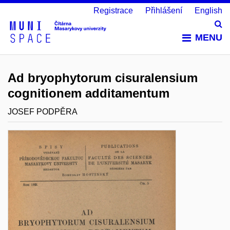
Registrace
Přihlášení
English
Vy
MENU
Ad bryophytorum cisuralensium
cognitionem additamentum
JOSEF PODPĚRA