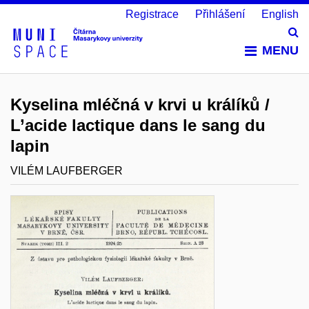
Registrace
Přihlášení
English
Vy
MENU
Kyselina mléčná v krvi u králíků /
L’acide lactique dans le sang du
lapin
VILÉM LAUFBERGER