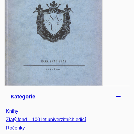
Kategorie
Knihy
Zlatý fond – 100 let univerzitních edicí
Ročenky