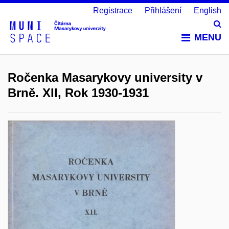
Registrace
Přihlášení
English
Vy
MENU
Ročenka Masarykovy university v
Brně. XII, Rok 1930-1931