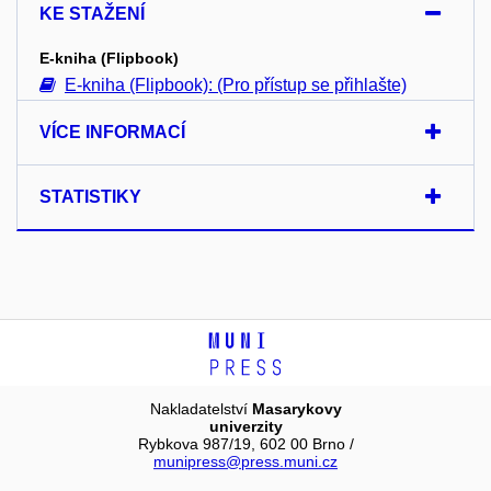
KE STAŽENÍ
E-kniha (Flipbook)
E-kniha (Flipbook): (Pro přístup se přihlašte)
VÍCE INFORMACÍ
STATISTIKY
Nakladatelství
Masarykovy
univerzity
Rybkova 987/19, 602 00 Brno /
munipress@press.muni.cz