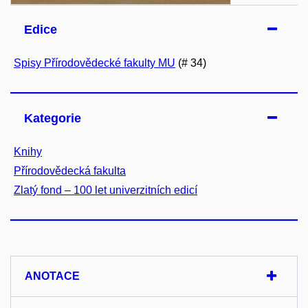
Edice
Spisy Přírodovědecké fakulty MU
(# 34)
Kategorie
Knihy
Přírodovědecká fakulta
Zlatý fond – 100 let univerzitních edicí
ANOTACE