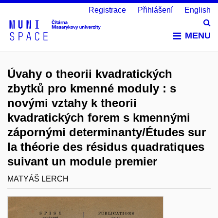
Registrace
Přihlášení
English
Vy
MENU
Úvahy o theorii kvadratických
zbytků pro kmenné moduly : s
novými vztahy k theorii
kvadratických forem s kmennými
zápornými determinanty/Études sur
la théorie des résidus quadratiques
suivant un module premier
MATYÁŠ LERCH