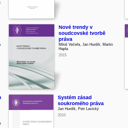
c
Nové trendy v
soudcovské tvorbě
práva
á
Miloš Večeřa, Jan Hurdík, Martin
Hapla
2015
b
Systém zásad
soukromého práva
Jan Hurdík, Petr Lavický
2010
n