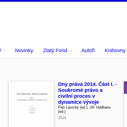
U
Novinky
Zlatý Fond
Autoři
Knihovny
Dny práva 2014. Část I. -
Soukromé právo a
civilní proces v
dynamice vývoje
Petr Lavický (ed.), Jiří Valdhans
(ed.)
2015