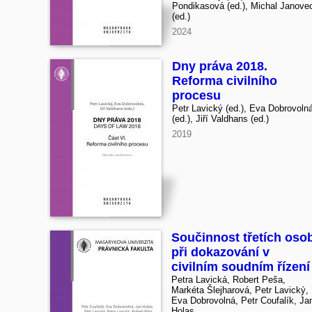
Pondikasová (ed.), Michal Janove
(ed.)
2024
Dny práva 2018.
Reforma civilního
procesu
Petr Lavický (ed.), Eva Dobrovoln
(ed.), Jiří Valdhans (ed.)
2019
Součinnost třetích oso
při dokazování v
civilním soudním řízení
Petra Lavická, Robert Peša,
Markéta Šlejharová, Petr Lavický,
Eva Dobrovolná, Petr Coufalík, Ja
Holas