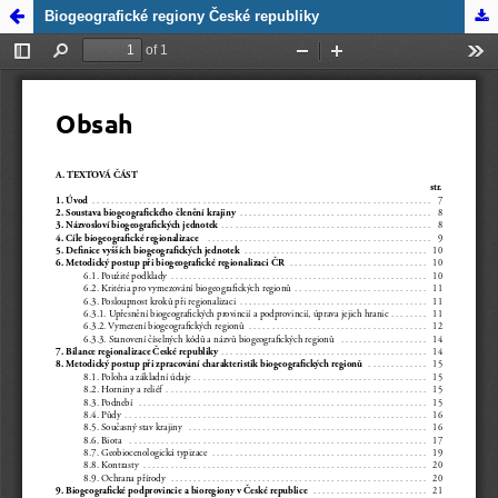
Zpět na detail
Biogeografické regiony České republiky
publikace
Biogeografické
regiony České
republiky