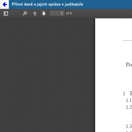
Zpět na
Přímé daně a jejich správa v judikatuře
detail
publikace
Přímé
daně a
jejich
správa v
judikatuře