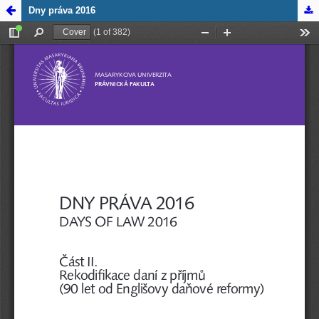
Zpět na
Dny práva 2016
detail
publikace
Dny
práva
2016