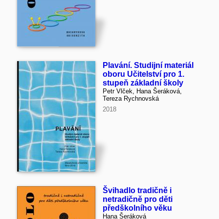
Plavání. Studijní materiál
oboru Učitelství pro 1.
stupeň základní školy
Petr Vlček, Hana Šeráková,
Tereza Rychnovská
2018
Švihadlo tradičně i
netradičně pro děti
předškolního věku
Hana Šeráková