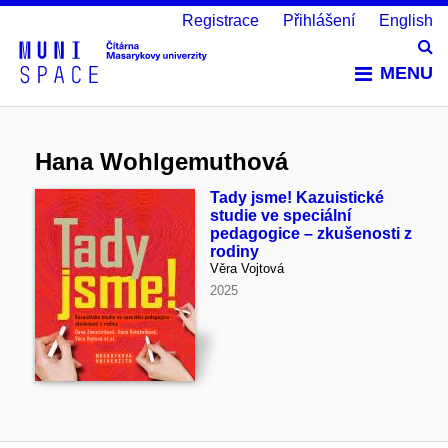
Registrace
Přihlášení
English
Vy
MENU
Hana Wohlgemuthová
Tady jsme! Kazuistické
studie ve speciální
pedagogice – zkušenosti z
rodiny
Věra Vojtová
2025