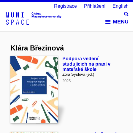
Registrace
Přihlášení
English
Vy
MENU
Klára Březinová
Podpora vedení
studujících na praxi v
mateřské škole
Zora Syslová (ed.)
2025