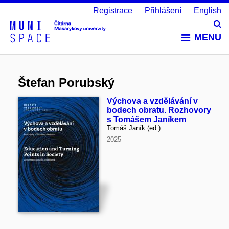
Registrace
Přihlášení
English
Vy
MENU
Štefan Porubský
Výchova a vzdělávání v
bodech obratu. Rozhovory
s Tomášem Janíkem
Tomáš Janík (ed.)
2025