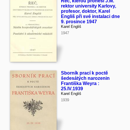
Řeč, kterou pronesl J.M.
rektor university Karlovy,
profesor, doktor, Karel
Engliš při své instalaci dne
9. prosince 1947
Karel Engliš
1947
Sborník prací k poctě
šedesátých narozenin
Františka Weyra :
25.IV.1939
Karel Engliš
1939