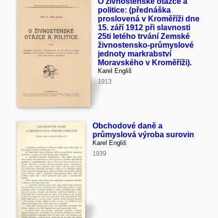
O živnostenské otázce a
politice: (přednáška
proslovená v Kroměříži dne
15. září 1912 při slavnosti
25ti letého trvání Zemské
živnostensko-průmyslové
jednoty markrabství
Moravského v Kroměříži).
Karel Engliš
1913
Obchodové daně a
průmyslová výroba surovin
Karel Engliš
1939