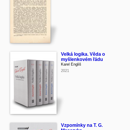
Velká logika. Věda o
myšlenkovém řádu
Karel Engliš
2021
Vzpomínky na T. G.