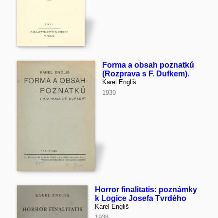
Forma a obsah poznatků
(Rozprava s F. Dufkem).
Karel Engliš
1939
Horror finalitatis: poznámky
k Logice Josefa Tvrdého
Karel Engliš
1938