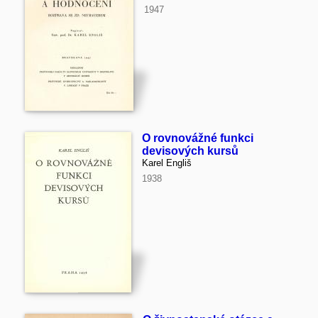
1947
O rovnovážné funkci
devisových kursů
Karel Engliš
1938