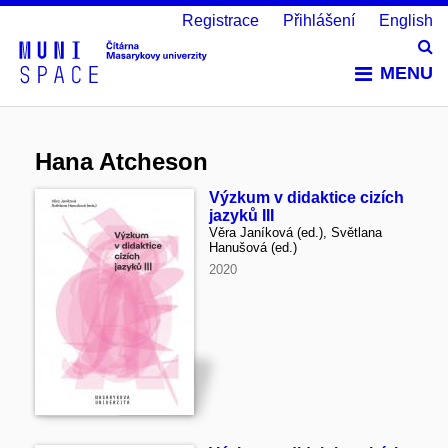
Registrace
Přihlášení
English
Vy
MENU
Hana Atcheson
Výzkum v didaktice cizích
jazyků III
Věra Janíková (ed.), Světlana
Hanušová (ed.)
2020