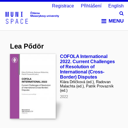
Registrace
Přihlášení
English
Vy
MENU
Lea Pődör
COFOLA International
2022. Current Challenges
of Resolution of
International (Cross-
Border) Disputes
Klára Drličková (ed.), Radovan
Malachta (ed.), Patrik Provazník
(ed.)
2022