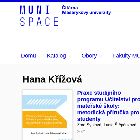
Domů
Katalog
Obory
Fakulty M
Hana Křížová
Praxe studijního
programu Učitelství pr
mateřské školy:
metodická příručka pro
studenty
Zora Syslová, Lucie Štěpánková
2021