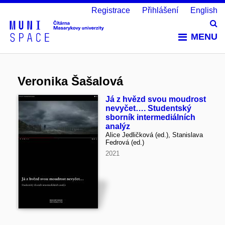
Registrace
Přihlášení
English
Vy
MENU
Veronika Šašalová
Já z hvězd svou moudrost
nevyčet…. Studentský
sborník intermediálních
analýz
Alice Jedličková (ed.), Stanislava
Fedrová (ed.)
2021