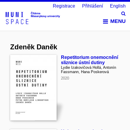
Registrace
Přihlášení
English
Vy
MENU
Zdeněk Daněk
Repetitorium onemocnění
sliznice ústní dutiny
Lydie Izakovičová Hollá, Antonín
Fassmann, Hana Poskerová
2020