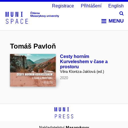
Registrace
Přihlášení
English
Vy
MENU
Tomáš Pavloň
Cesty horním
Kurveleshem v čase a
prostoru
Věra Klontza-Jaklová (ed.)
2020
Nakladatelství
Masarykovy