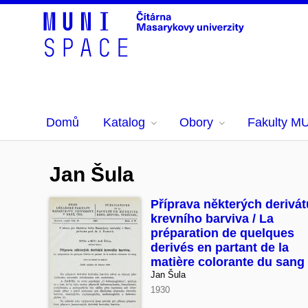
Domů
Katalog
Obory
Fakulty M
Jan Šula
Příprava některých derivát
krevního barviva / La
préparation de quelques
derivés en partant de la
matière colorante du sang
Jan Šula
1930