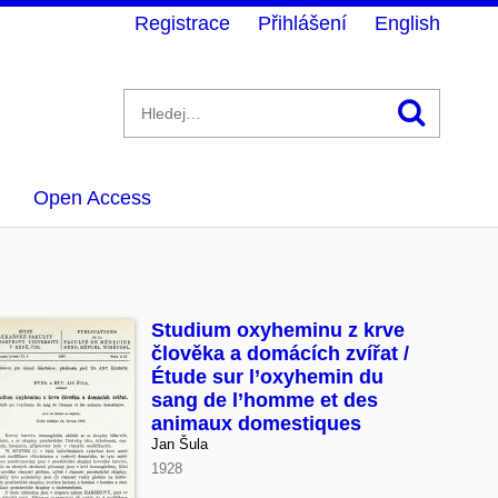
Registrace
Přihlášení
English
Hledán
Open Access
Studium oxyheminu z krve
člověka a domácích zvířat /
Étude sur l’oxyhemin du
sang de l’homme et des
animaux domestiques
Jan Šula
1928