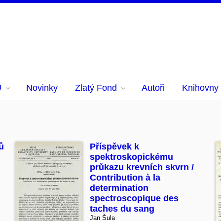
U
Novinky
Zlatý Fond
Autoři
Knihovny
ů
Příspěvek k
spektroskopickému
průkazu krevních skvrn /
Contribution à la
determination
spectroscopique des
taches du sang
Jan Šula