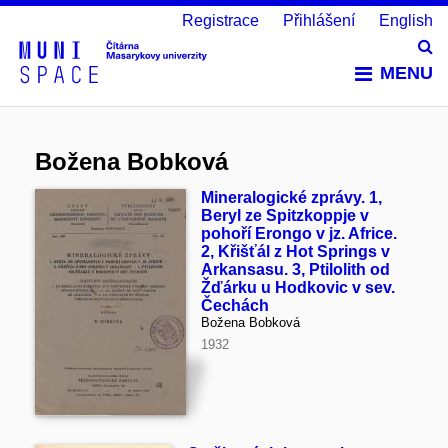
Registrace
Přihlášení
English
Vy
MENU
Božena Bobková
Mineralogické zprávy. 1,
Beryl ze Spitzkoppje v
pohoří Erongo v jz. Africe.
2, Křišťál z Hot Springs v
Arkansasu. 3, Ptilolith od
Žďárku u Hodkovic v sev.
Čechách
Božena Bobková
1932