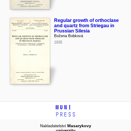
Regular growth of orthoclase
and quartz from Striegau in
Prussian Silesia
Božena Bobková
1935
Nakladatelství
Masarykovy
univerzity