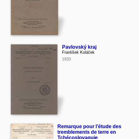
Pavlovský kraj
František Koláček
1933
Remarque pour l’étude des
tremblements de terre en
Tchécoslovaquie