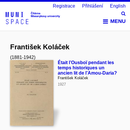
Registrace
Přihlášení
English
Vy
MENU
František Koláček
(1881-1942)
Était l’Ousboï pendant les
temps historiques un
ancien lit de l’Amou-Daria?
František Koláček
1927