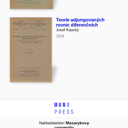
Teorie adjungovaných
rovnic diferenčních
Josef Kaucký
1924
Nakladatelství
Masarykovy
univerzity