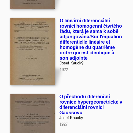
O lineární diferenciální
rovnici homogenní čtvrtého
řádu, která je sama k sobě
adjungována/Sur l'équation
différentielle linéaire et
homogène du quatrième
ordre qui est identique à
son adjointe
Josef Kaucký
1922
O přechodu diferenční
rovnice hypergeometrické v
diferenciální rovnici
Gaussovu
Josef Kaucký
1927