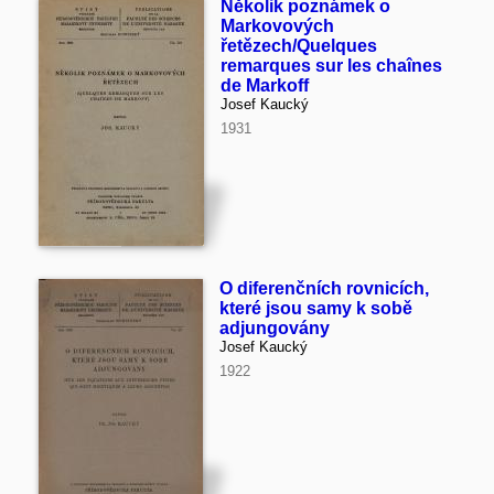
Několik poznámek o
Markovových
řetězech/Quelques
remarques sur les chaînes
de Markoff
Josef Kaucký
1931
O diferenčních rovnicích,
které jsou samy k sobě
adjungovány
Josef Kaucký
1922