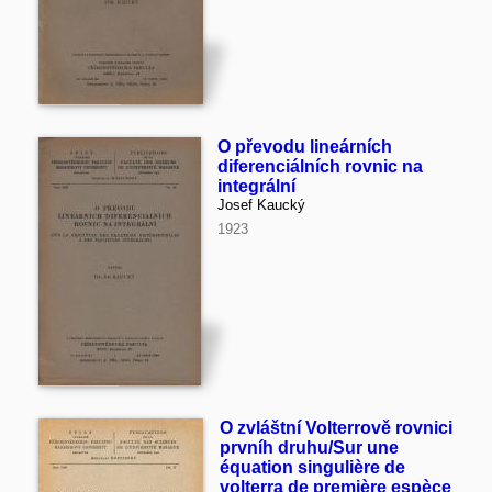
O převodu lineárních
diferenciálních rovnic na
integrální
Josef Kaucký
1923
O zvláštní Volterrově rovnici
prvníh druhu/Sur une
équation singulière de
volterra de première espèce